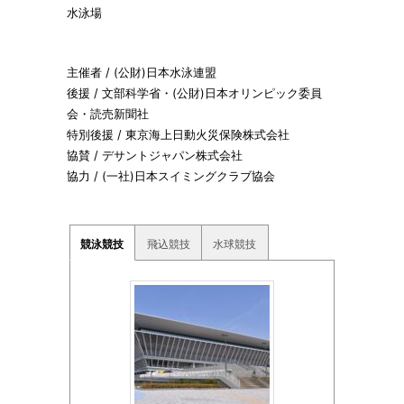
水泳場
主催者 / (公財)日本水泳連盟
後援 / 文部科学省・(公財)日本オリンピック委員
会・読売新聞社
特別後援 / 東京海上日動火災保険株式会社
協賛 / デサントジャパン株式会社
協力 / (一社)日本スイミングクラブ協会
競泳競技
飛込競技
水球競技